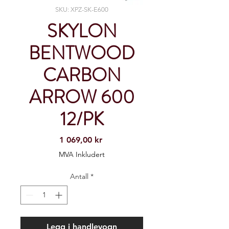
SKU: XPZ-SK-E600
SKYLON
BENTWOOD
CARBON
ARROW 600
12/PK
Pris
1 069,00 kr
MVA Inkludert
Antall
*
Legg i handlevogn