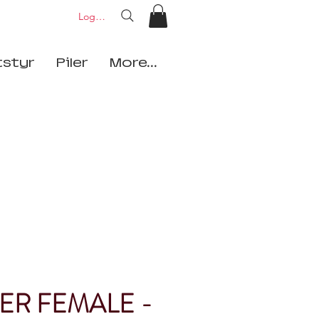
Logg inn
tstyr
Piler
More...
ER FEMALE -