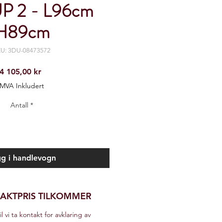
 2 - L96cm
H89cm
U: 3DU-08473572
Pris
4 105,00 kr
MVA Inkludert
Antall
*
g i handlevogn
RAKTPRIS TILKOMMER
il vi ta kontakt for avklaring av