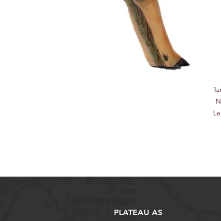
Ta
N
Le
He
Gr
PLATEAU AS