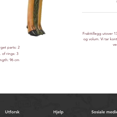
Frakttillegg utover 1
og volum. Vi tar kont
ve
rget parts: 2
. of rings: 3
ngth: 96 cm
ight: 89 cm
oup: Group 2
Utforsk
Hjelp
Sosiale medi