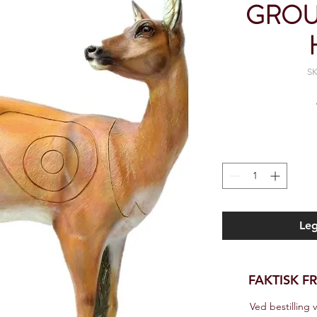
GROUP
SK
Leg
FAKTISK F
Ved bestilling v