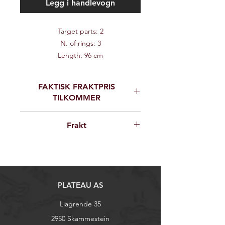
Legg i handlevogn
Target parts: 2
N. of rings: 3
Length: 96 cm
Height: 89 cm
Group: Group 2
FAKTISK FRAKTPRIS
TILKOMMER
Ved bestilling vil vi ta kontakt for
Frakt
avklaring av fraktkostnader
Frakttillegg utover 135 nok vil kunne
tilkomme pga. vekt og volum. Vi tar
kontakt for avklaring av eksakt
fraktpris ved kjøp av 3D dyr.
PLATEAU AS
Liagrende 35
2950 Skammestein