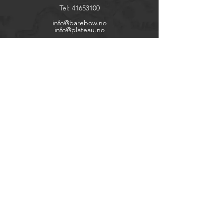
Tel:
41653100
info@barebow.no
info@plateau.no
Utforsk
Butikk
Kontakt
Om oss
Hjelp
FAQ
Frakt & Retur
Betingelser
Betalingsvilkår
Org. no.
999 269 338