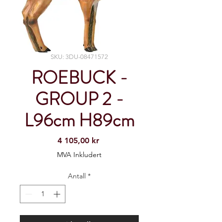
SKU: 3DU-08471572
ROEBUCK -
GROUP 2 -
L96cm H89cm
Pris
4 105,00 kr
MVA Inkludert
Antall
*