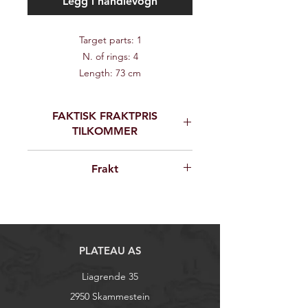
Legg i handlevogn
Target parts: 1
N. of rings: 4
Length: 73 cm
Height: 50 cm
Group: Group 3
FAKTISK FRAKTPRIS
TILKOMMER
Ved bestilling vil vi ta kontakt for
Frakt
avklaring av fraktkostnader
Frakttillegg utover 135 nok vil kunne
tilkomme pga. vekt og volum. Vi tar
kontakt for avklaring av eksakt
fraktpris ved kjøp av 3D dyr.
PLATEAU AS
Liagrende 35
2950 Skammestein