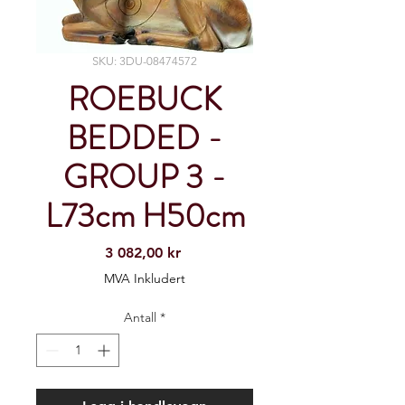
SKU: 3DU-08474572
ROEBUCK
BEDDED -
GROUP 3 -
L73cm H50cm
Pris
3 082,00 kr
MVA Inkludert
Antall
*