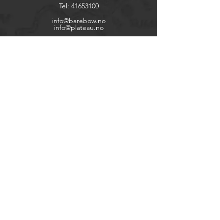
Tel:
41653100
info@barebow.no
info@plateau.no
Utforsk
Butikk
Kontakt
Om oss
Hjelp
FAQ
Frakt & Retur
Betingelser
Betalingsvilkår
Org. no.
999 269 338
Sosiale medier