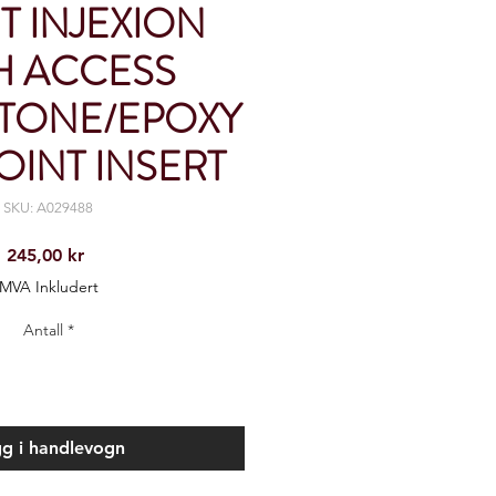
T INJEXION
H ACCESS
TONE/EPOXY
POINT INSERT
SKU: A029488
Pris
245,00 kr
MVA Inkludert
Antall
*
g i handlevogn