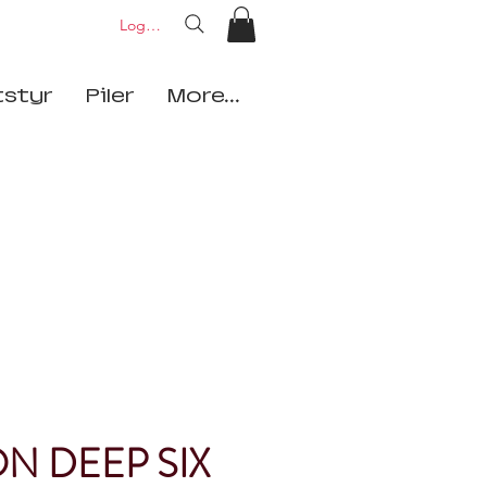
Logg inn
tstyr
Piler
More...
N DEEP SIX