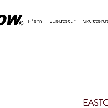
Hjem
Bueutstyr
Skytteru
EASTO