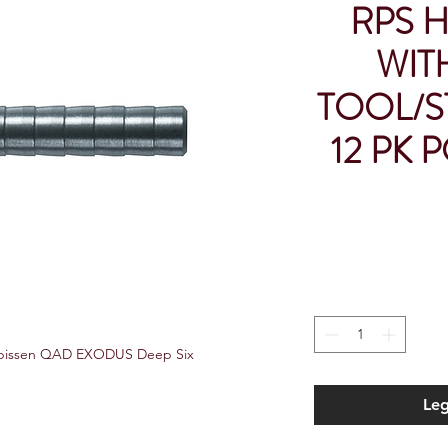
RPS H
WIT
TOOL/S
12 PK 
tspissen QAD EXODUS Deep Six
Leg