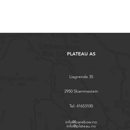
PLATEAU AS
Liagrende 35
2950 Skammestein
Tel: 41653100
info@barebow.no
info@plateau.no