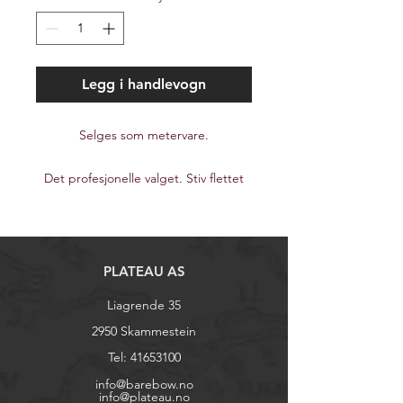
Legg i handlevogn
Selges som metervare.
Det profesjonelle valget. Stiv flettet
polyester.
PLATEAU AS
Liagrende 35
2950 Skammestein
Tel:
41653100
info@barebow.no
info@plateau.no