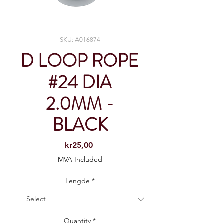
SKU: A016874
D LOOP ROPE
#24 DIA
2.0MM -
BLACK
Price
kr25,00
MVA Included
Lengde
*
Quantity
*